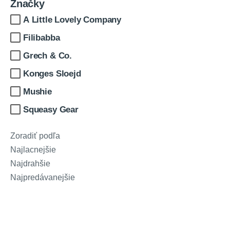
Značky
A Little Lovely Company
Filibabba
Grech & Co.
Konges Sloejd
Mushie
Squeasy Gear
Zoradiť podľa
PREDCHÁDZAJÚCI
ĎAL
MALÝ DARČEK
Najlacnejšie
PRE VÁS
Najdrahšie
Najpredávanejšie
Získajte kupón na 3% zľavu pri prvom nákupe nad
€15,90.
Stačí nám nechať váš e-mail, kde vám zašleme kupón.
Váš e-mail