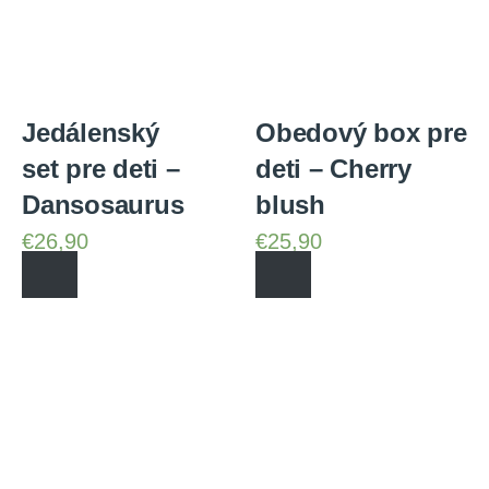
CHCEM POSLAŤ ZĽAVU
Jedálenský
Obedový box pre
set pre deti –
deti – Cherry
Dansosaurus
blush
€
26,90
€
25,90