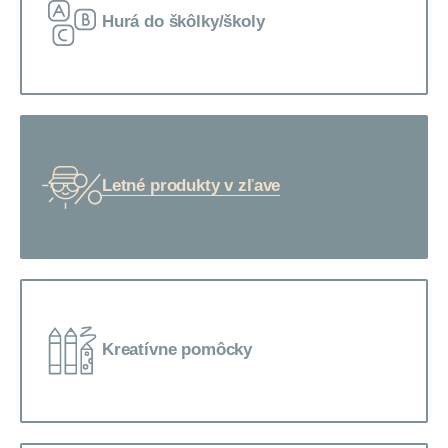
Hurá do škôlky/školy
Letné produkty v zľave
Kreatívne pomôcky