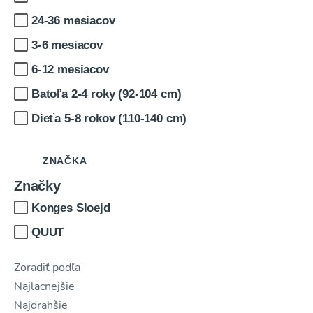
24-36 mesiacov
3-6 mesiacov
6-12 mesiacov
Batoľa 2-4 roky (92-104 cm)
Dieťa 5-8 rokov (110-140 cm)
ZNAČKA
Značky
Konges Sloejd
PREDCHÁDZAJÚCI
ĎAL
MALÝ DARČEK
QUUT
PRE VÁS
Zoradiť podľa
Získajte kupón na 3% zľavu pri prvom nákupe nad
€15,90.
Najlacnejšie
Stačí nám nechať váš e-mail, kde vám zašleme kupón.
Najdrahšie