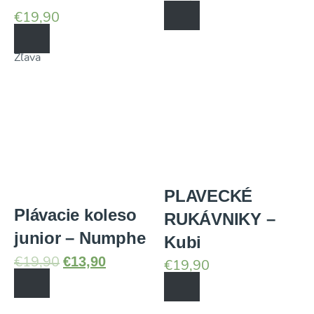
€
19,90
Zľava
PLAVECKÉ
Plávacie koleso
RUKÁVNIKY –
junior – Numphe
Kubi
€
13,90
€
19,90
€
19,90