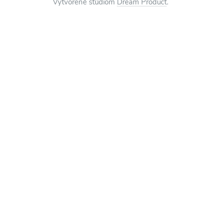
Vytvorené štúdiom
Dream Product
.