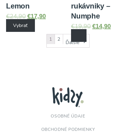
Lemon
rukávniky –
Numphe
€
17,90
€
24,90
€
14,90
Vybrať
€
19,90
1
2
Ďalšie
OSOBNÉ ÚDAJE
OBCHODNÉ PODMIENKY